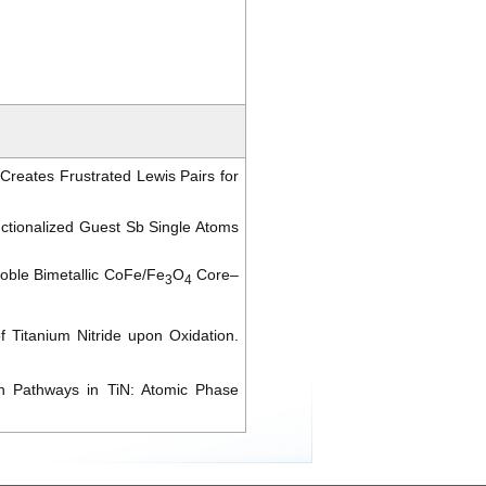
Creates Frustrated Lewis Pairs for
ctionalized Guest Sb Single Atoms
Noble Bimetallic CoFe/Fe
O
Core–
3
4
 Titanium Nitride upon Oxidation.
n Pathways in TiN: Atomic Phase