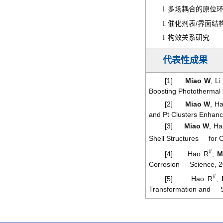
l
多场耦合的原位
/
l
催化剂表
界面结
l
构效关系研究
代表性成果
[1]
Miao W
, L
Boosting Photothermal
[2]
Miao W
, H
and Pt Clusters Enhan
[3]
Miao W
, Ha
Shell Structures for 
#
[4] Hao R
,
M
Corrosion Science, 2
#
[5] Hao R
,
Transformation and Str