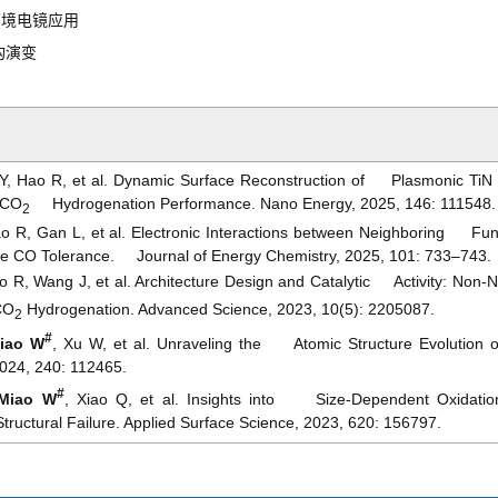
环境电镜应用
构演变
i Y, Hao R, et al. Dynamic Surface Reconstruction of Plasmonic TiN 
 CO
Hydrogenation Performance. Nano Energy, 2025, 146: 111548.
2
ao R, Gan L, et al. Electronic Interactions between Neighboring Fun
ce CO Tolerance. Journal of Energy Chemistry, 2025, 101: 733–743.
o R, Wang J, et al. Architecture Design and Catalytic Activity: Non-
CO
Hydrogenation. Advanced Science, 2023, 10(5): 2205087.
2
#
iao W
, Xu W, et al. Unraveling the Atomic Structure Evolution of
024, 240: 112465.
#
Miao W
, Xiao Q, et al. Insights into Size-Dependent Oxidatio
uctural Failure. Applied Surface Science, 2023, 620: 156797.