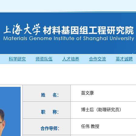
科学研究
师资队伍
人才培养
合作交流
英才诚聘
苗文康
姓
名：
博士后（助理研究员）
职
称：
任伟 教授
合作导师：