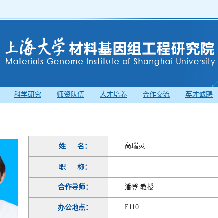
科学研究
师资队伍
人才培养
合作交流
英才诚聘
高瑞灵
姓
名：
职
称：
合作导师：
潘登 教授
E110
办公地点：