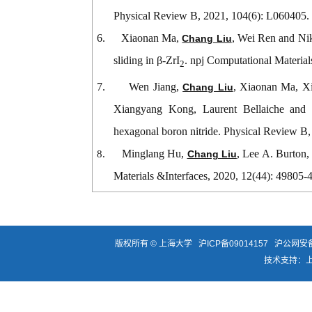
Physical Review B, 2021, 104(6): L060405.
6.
Xiaonan Ma,
, Wei Ren and Niko
Chang Liu
sliding in β-ZrI
. npj Computational Material
2
7.
Wen Jiang,
, Xiaonan Ma, X
Chang Liu
Xiangyang Kong, Laurent Bellaiche and We
hexagonal boron nitride. Physical Review B,
Minglang Hu,
, Lee A. Burton,
8.
Chang Liu
Materials &Interfaces, 2020, 12(44): 49805-
版权所有 ©
上海大学
沪ICP备09014157
沪公网安备3
技术支持：