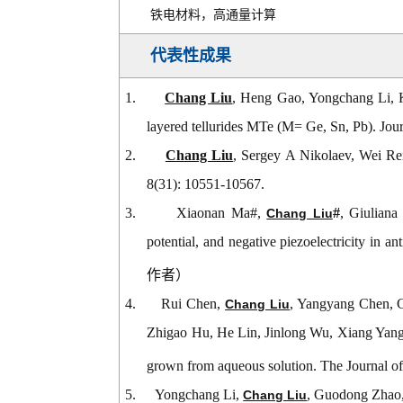
铁电材料，高通量计算
代表性成果
1.
Chang Liu
, Heng Gao, Yongchang Li, K
layered tellurides MTe (M= Ge, Sn, Pb).
Jou
2.
Chang Liu
, Sergey A Nikolaev, Wei Ren
8(31): 10551-10567.
3.
Xiaonan Ma#,
#
, Giuliana
Chang Liu
potential, and negative piezoelectricity in an
作者）
4.
Rui Chen,
, Yangyang Chen, 
Chang Liu
Zhigao Hu, He Lin, Jinlong Wu, Xiang Yang
grown from aqueous solution. The Journal of
5.
Yongchang Li,
, Guodong Zhao, 
Chang Liu