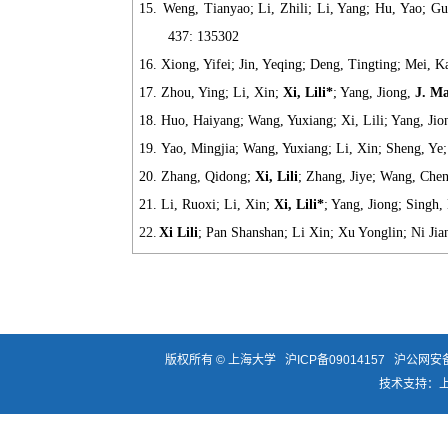
15.
Weng, Tianyao; Li, Zhili; Li, Yang; Hu, Yao; G
437: 135302
16.
Xiong, Yifei; Jin, Yeqing; Deng, Tingting; Mei, K
17.
Zhou, Ying; Li, Xin;
Xi, Lili*
; Yang, Jiong,
J. Ma
18.
Huo, Haiyang; Wang, Yuxiang; Xi, Lili; Yang, Ji
19.
Yao, Mingjia; Wang, Yuxiang; Li, Xin; Sheng, Ye
20.
Zhang, Qidong;
Xi, Lili
; Zhang, Jiye; Wang, Chen
21.
Li, Ruoxi; Li, Xin;
Xi, Lili*
; Yang, Jiong; Singh
22.
Xi Lili
; Pan Shanshan; Li Xin; Xu Yonglin; Ni Jian
版权所有 ©
上海大学
沪ICP备09014157
沪公网安备3
技术支持：