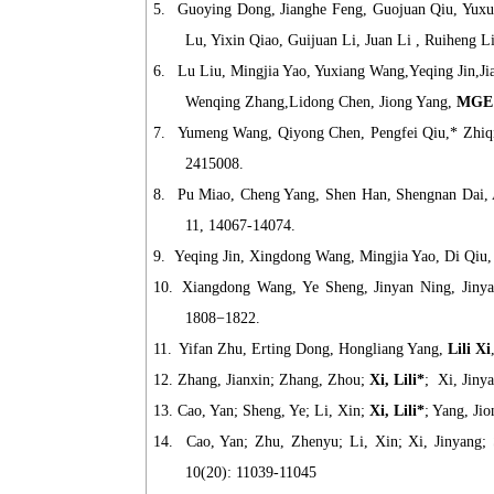
5.
Guoying Dong, Jianghe Feng, Guojuan Qiu, Yux
Lu, Yixin Qiao, Guijuan Li, Juan Li , Ruiheng 
6.
Lu Liu, Mingjia Yao, Yuxiang Wang,Yeqing Jin,Ji
Wenqing Zhang,Lidong Chen, Jiong Yang,
MGE 
7.
Yumeng Wang, Qiyong Chen, Pengfei Qiu,* Zhiq
2415008.
8.
Pu Miao, Cheng Yang, Shen Han, Shengnan Dai, 
11, 14067-14074.
9.
Yeqing Jin, Xingdong Wang, Mingjia Yao, Di Qiu, 
10.
Xiangdong Wang, Ye Sheng, Jinyan Ning, Jiny
1808−1822.
11.
Yifan Zhu, Erting Dong, Hongliang Yang,
Lili Xi
12.
Zhang, Jianxin; Zhang, Zhou;
Xi, Lili*
; Xi, Jiny
13.
Cao, Yan; Sheng, Ye; Li, Xin;
Xi, Lili*
; Yang, Ji
14.
Cao, Yan; Zhu, Zhenyu; Li, Xin; Xi, Jinyang;
10(20): 11039-11045