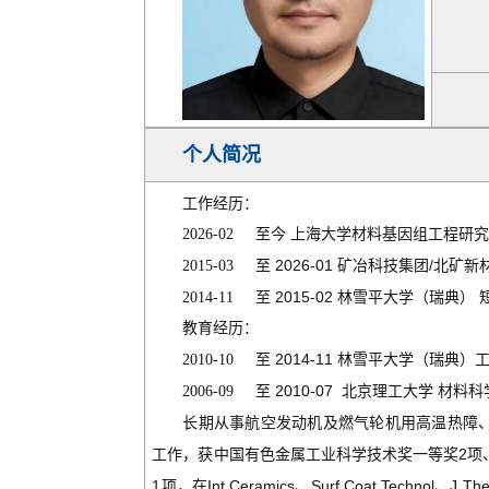
个人简况
工作经历：
2026-02
至今 上海大学材料基因组工程研究
2026-01
/
2015-03
至
矿冶科技集团
北矿新
2015-02
2014-11
至
林雪平大学（瑞典） 
教育经历：
2014-11
2010-10
至
林雪平大学（瑞典）工
2010-07
2006-09
至
北京理工大学 材料科
长期从事航空发动机及燃气轮机用高温热障
2
工作，获中国有色金属工业科学技术奖一等奖
项
1
Int Ceramics
Surf Coat Technol
J Th
项，在
、
、