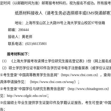
定时间（以邮戳时间为准）邮寄报考材料的，视为报名不成功。所有报考
纸质材料接收人（请考生务必选择顺丰或
EMS
快递邮寄
地址：上海市宝山区上大路
99
号上海大学宝山校区
97
号信箱
邮编：
200444
接收人：黄老师
联系电话：
(021)66135801
报考材料如下：
（
1
）
《上海大学报考攻读博士学位研究生报名登记表》
1
份（网上报名
（
2
）硕士学历学位证书复印件及学历证书电子注册备案表（或学位认证
①
考生登录
“
中国高等教育学生信息网
”
（
https://www.chsi.com.cn
），查询
具体申请操作见：（
https://www.chsi.com.cn/wssq/
）；
②
考生登录
“
中国学位与研究生教育信息网
”
（
http://www.chinadegrees.cn
见：
http://www.cdgdc.edu.cn/cn/
；
③
应届硕士毕业生提供学生证复印件及学籍认证报告，考生可登录
“
中
告；