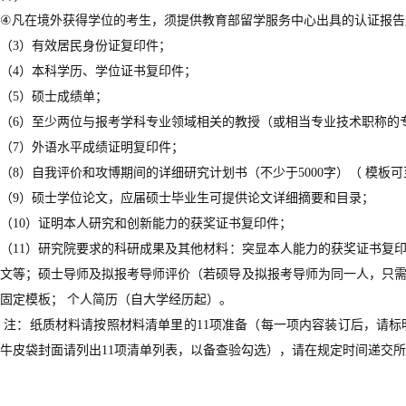
④
凡在境外获得学位的考生，须提供教育部留学服务中心出具的认证报告
（
3
）有效居民身份证复印件；
（
4
）本科学历、学位证书复印件；
（
5
）硕士成绩单；
（
6
）至少两位与报考学科专业领域相关的教授（或相当专业技术职称的
（
7
）外语水平成绩证明复印件；
（
8
）自我评价和攻博期间的详细研究计划书（不少于
5000
字）（
模板可
（
9
）硕士学位论文，应届硕士毕业生可提供论文详细摘要和目录；
（
10
）证明本人研究和创新能力的获奖证书复印件；
（
11
）研究院要求的科研成果及其他材料：突显本人能力的获奖证书复
文等；硕士导师及拟报考导师评价（若硕导及拟报考导师为同一人，只
固定模板；
个人简历（自大学经历起）。
注：纸质材料请按照材料清单里的
11
项准备（每一项内容装订后，请标
牛皮袋封面请列出
11
项清单列表，以备查验勾选），请在规定时间递交所