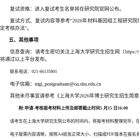
复试资格：进入复试考生名单将在研究院官网公布。
复试方式、复试内容等参考“
2026
年材料基因组工程研究院
定考核办法”。
五、其他事项
信息查询：请考生密切关注上海大学研究生招生网（
https:/
将通过以上平台发布。
联系电话：
021-66135801
电子信箱：
mgi_postgraduate@oa.shu.edu.cn
其他未尽事宜请参考《上海大学
2026
年博士研究生招生简章
附
:
申请
-
考核报考材料上传及邮寄截止时间
5
月
15
日
16:00
请考生在上海大学研究生院公布的时间内，将报考材料整理完毕，
电子版需内容清晰，按照
A4
纸张正常大小，扫描成
PDF
版本在报名