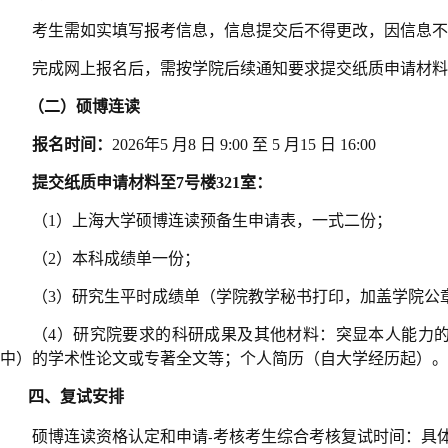
考生需如实填写报考信息，信息提交后不得更改，因信息不
完成网上报名后，需按学院后续通知要求提交纸质申请材料
（二）硕博连读
报名时间：
2026
年
5
月
8
日
9:00
至
5
月
15
日
16:00
提交纸质申请材料至
7
号楼
321
室：
（
1
）上海大学硕博连读预备生申请表，一式二份；
（
2
）本科成绩单一份；
（
3
）研究生平时成绩单（学院教学秘书打印，加盖学院公
（
4
）研究院要求的科研成果及其他材料：突显本人能力
中）的学术性论文或专著全文等；个人简历（自大学经历起）。
四、复试安排
硕博连读资格认定和
申请
考核考生
综合考核复试时间：具
-