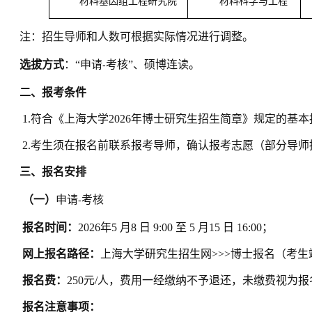
材料基因组工程研究院
材料科学与工程
注：招生导师和人数可根据实际情况进行调整。
选拔方式
：“申请
考核”、硕博连读。
-
二、报考条件
1.
符合《上海大学
2026
年博士研究生招生简章》规定的基本
2.
考生须在报名前联系报考导师，确认报考志愿（部分导师
三、报名安排
（一）
申请
考核
-
报名时间：
2026
年
5
月
8
日
9:00
至
5
月
15
日
16:00
；
网上报名路径：
上海大学研究生招生网
>>>
博士报名（考生
报名费：
250
元
/
人，费用一经缴纳不予退还，未缴费视为报
报名注意事项：